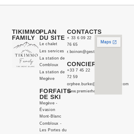
TIKIMMO
PLAN
CONTACTS
FAMILY
DU SITE
+ 33 6 09 22
Le chalet
76 65
Les services
r.boinon@gestpat.fr
La station de
CONCIERGERIE
Combloux
+33 7 45 22
La station de
72 59
Megève
orphee.burke@premierhote.com
FORFAITS
www.premierhote.com
DE SKI
Megève -
Évasion
Mont-Blanc
Combloux -
Les Portes du