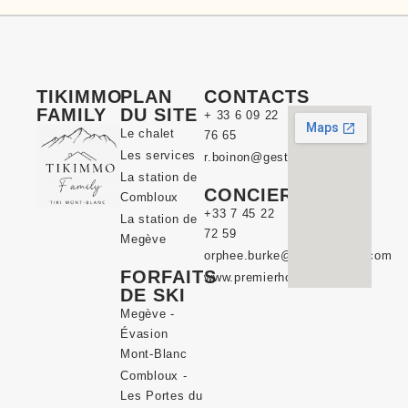
TIKIMMO
PLAN
CONTACTS
FAMILY
DU SITE
+ 33 6 09 22
Le chalet
76 65
Les services
r.boinon@gestpat.fr
La station de
CONCIERGERIE
Combloux
+33 7 45 22
La station de
72 59
Megève
orphee.burke@premierhote.com
FORFAITS
www.premierhote.com
DE SKI
Megève -
Évasion
Mont-Blanc
Combloux -
Les Portes du